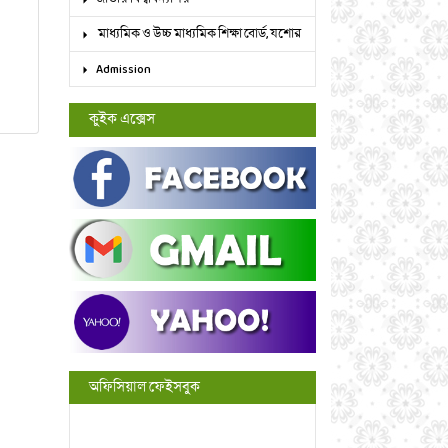
মাধ্যমিক ও উচ্চ মাধ্যমিক শিক্ষা বোর্ড, যশোর
Admission
কুইক এক্সেস
অফিসিয়াল ফেইসবুক