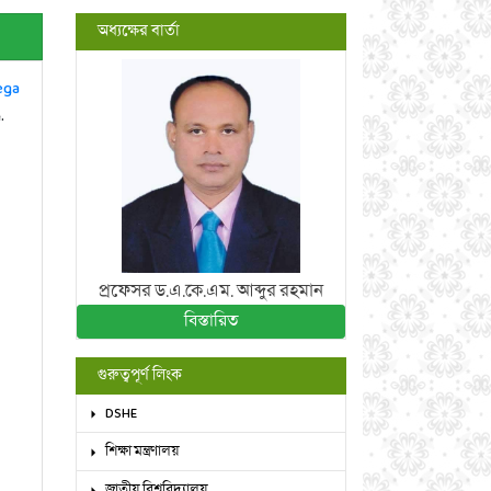
অধ্যক্ষের বার্তা
ega
.
প্রফেসর ড.এ.কে.এম. আব্দুর রহমান
বিস্তারিত
গুরুত্বপূর্ণ লিংক
DSHE
শিক্ষা মন্ত্রণালয়
জাতীয় বিশ্ববিদ্যালয়