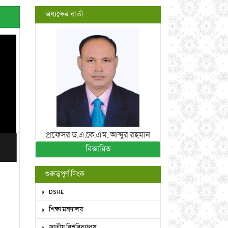
অধ্যক্ষের বার্তা
প্রফেসর ড.এ.কে.এম. আব্দুর রহমান
বিস্তারিত
গুরুত্বপূর্ণ লিংক
DSHE
শিক্ষা মন্ত্রণালয়
জাতীয় বিশ্ববিদ্যালয়