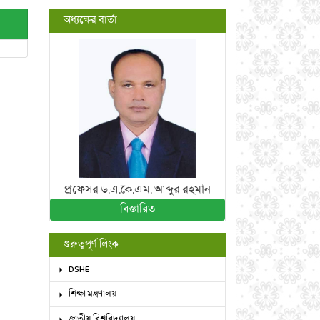
অধ্যক্ষের বার্তা
প্রফেসর ড.এ.কে.এম. আব্দুর রহমান
বিস্তারিত
গুরুত্বপূর্ণ লিংক
DSHE
শিক্ষা মন্ত্রণালয়
জাতীয় বিশ্ববিদ্যালয়