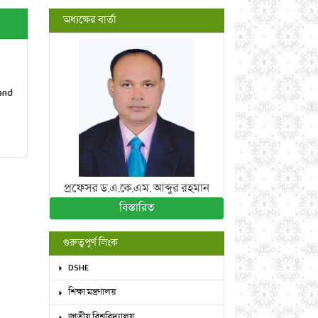
অধ্যক্ষের বার্তা
and
প্রফেসর ড.এ.কে.এম. আব্দুর রহমান
বিস্তারিত
গুরুত্বপূর্ণ লিংক
DSHE
শিক্ষা মন্ত্রণালয়
জাতীয় বিশ্ববিদ্যালয়