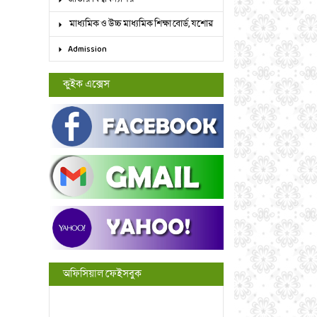
মাধ্যমিক ও উচ্চ মাধ্যমিক শিক্ষা বোর্ড, যশোর
Admission
কুইক এক্সেস
অফিসিয়াল ফেইসবুক