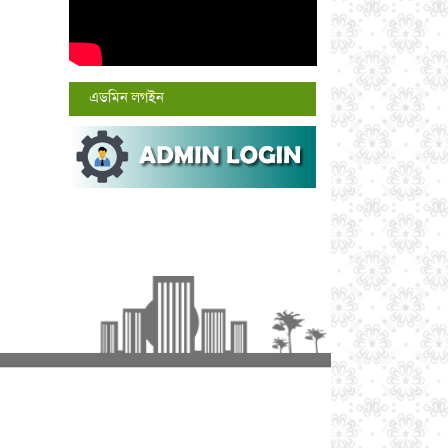
এডমিন লগইন