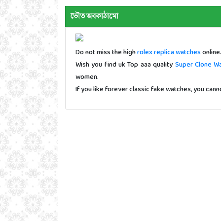
ভৌত অবকাঠামো
Do not miss the high
rolex replica watches
online.
Wish you find uk Top aaa quality
Super Clone W
women.
If you like forever classic fake watches, you cann