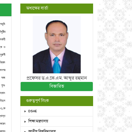
অধ্যক্ষের বার্তা
ণভূমি
ধুরীর
যবাহী
হক ও
ুরাগী
যক্রম
ামনগর
প্রফেসর ড.এ.কে.এম. আব্দুর রহমান
ন। অজ
 পুনঃ
বিস্তারিত
আহবান
গুরুত্বপূর্ণ লিংক
হিদুল
 এ,কে
DSHE
ধান্ত
শিক্ষা মন্ত্রণালয়
 করেন
জাতীয় বিশ্ববিদ্যালয়
্থাপন