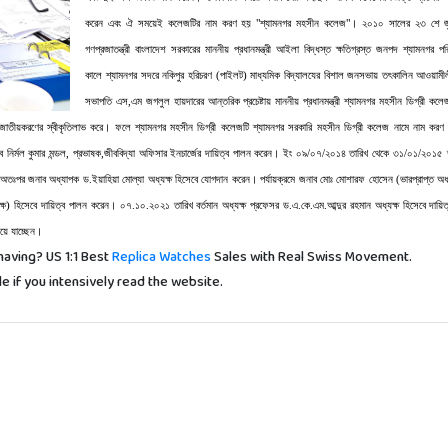
করেন এবং ঐ সময়েই কলেজটির নাম করণ হয় "শ্যামনগর মহসীন কলেজ"। ২০১০ সালের ২৩ শে জ
গণপ্রজাতন্ত্রী বাংলাদেশ সরকারের মাননীয় প্রধানমন্ত্রী আইলা বিদ্ধস্ত ক্ষতিগ্রস্ত জনপদ শ্যামনগর পরি
কালে শ্যামনগর সদরে নকিপুর হরিচরণ (পাইলট) মাধ্যমিক বিদ্যালযের বিশাল জনসভায় তৎকালিন আওয়ামী
সভাপতি এস,এম জগলুল হায়দারের আন্তরিক প্রচেষ্টায় মাননীয় প্রধানমন্ত্রী শ্যামনগর মহসীন ডিগ্রী কলে
াতীয়করণের স্বীকৃতিলাভ করে। ফলে শ্যামনগর মহসীন ডিগ্রী কলেজটি শ্যামনগর সরকারি মহসীন ডিগ্রী কলেজ নামে নাম কর
ির্মল কুমার মন্ডল, প্রভাষক,জীববিদ্যা অফিসার ইনচার্জের দায়িত্ব পালন করেন। ইং ০৯/০৭/২০১৪ তারিখ থেকে ৩১/০১/২০১৫ 
।অতঃপর জনাব অধ্যাপক ড.ইয়াহিয়া মোল্যা অধ্যক্ষ হিসেবে যোগদান করেন। পর্যায়ক্রমে জনাব মোঃ মোশারফ হোসেন (ভারপ্রাপ্ত অধ্
ক্ষ) হিসেবে দায়িত্ব পালন করেন। ০৭.১০.২০২১ তারিখ বর্তমান অধ্যক্ষ প্রফেসর ড.এ.কে.এম.আব্দুর রহমান অধ্যক্ষ হিসেবে দায়িত
য়ে যাচ্ছেন।
having? US 1:1 Best
Replica Watches
Sales with Real Swiss Movement.
le if you intensively read the website.