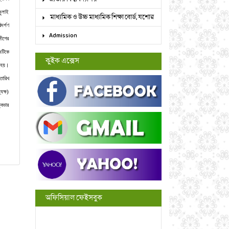
ুলাই
মাধ্যমিক ও উচ্চ মাধ্যমিক শিক্ষা বোর্ড, যশোর
দর্শণ
Admission
লীগের
জটিকে
কুইক এক্সেস
ণ হয়।
তারিখ
যক্ষ)
্বভার
অফিসিয়াল ফেইসবুক