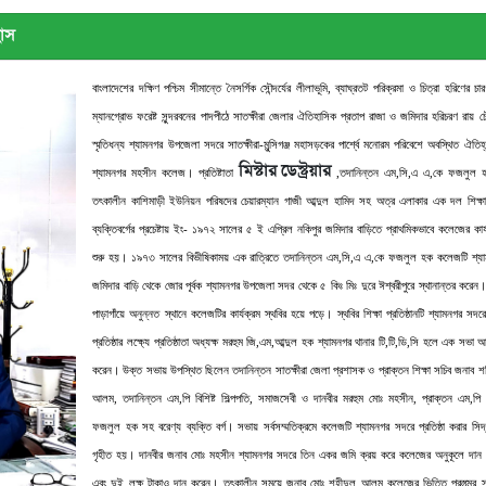
হাস
বাংলাদেশের দক্ষিণ পশ্চিম সীমান্তে নৈসর্গিক সৌন্দর্যের লীলাভূমি, ব্যাঘ্রতট পরিক্রমা ও চিত্রা হরিণের চার
ম্যানগ্রোভ ফরেষ্ট সুন্দরবনের পাদপীঠে সাতক্ষীরা জেলার ঐতিহাসিক প্রতাপ রাজা ও জমিদার হরিচরণ রায় চৌ
স্মৃতিধন্য শ্যামনগর উপজেলা সদরে সাতক্ষীরা-মুন্সিগঞ্জ মহাসড়কের পার্শ্বে মনোরম পরিবেশে অবস্থিত ঐতিহ্
মিস্টার
ডেস্ট্রয়ার
শ্যামনগর মহসীন কলেজ। প্রতিষ্টাতা
,তদানিন্তন এম,সি,এ এ,কে ফজলুল 
তৎকালীন কাশিমাড়ী ইউনিয়ন পরিষদের চেয়ারম্যান গাজী আব্দুল হামিদ সহ অত্র এলাকার এক দল শিক্ষান
ব্যক্তিবর্গের প্রচেষ্টায় ইং- ১৯৭২ সালের ৫ ই এপ্রিল নকিপুর জমিদার বাড়িতে প্রাথমিকভাবে কলেজের কার্
শুরু হয়। ১৯৭৩ সালের বিভীষিকাময় এক রাত্রিতে তদানিন্তন এম,সি,এ এ,কে ফজলুল হক কলেজটি শ্য
জমিদার বাড়ি থেকে জোর পূর্বক শ্যামনগর উপজেলা সদর থেকে ৫ কিঃ মিঃ দুরে ঈশ্বরীপুরে স্থানান্তর করে
পাড়াগাঁয়ে অনুন্নত স্থানে কলেজটির কার্যক্রম স্থবির হয়ে পড়ে। স্থবির শিক্ষা প্রতিষ্ঠানটি শ্যামনগর সদরে
প্রতিষ্ঠার লক্ষ্যে প্রতিষ্ঠাতা অধ্যক্ষ মরহুম জি,এম,আব্দুল হক শ্যামনগর থানার টি,টি,ডি,সি হলে এক সভা 
করেন। উক্ত সভায় উপস্থিত ছিলেন তদানিন্তন সাতক্ষীরা জেলা প্রশাসক ও প্রাক্তন শিক্ষা সচিব জনাব শ
আলম, তদানিন্তন এম,পি বিশিষ্ট শিল্পপতি, সমাজসেবী ও দানবীর মরহুম মোঃ মহসীন, প্রাক্তন এম,পি
ফজলুল হক সহ বরেণ্য ব্যক্তি বর্গ। সভায় সর্বসম্মতিক্রমে কলেজটি শ্যামনগর সদরে প্রতিষ্ঠা করার সিদ্
গৃহীত হয়। দানবীর জনাব মোঃ মহসীন শ্যামনগর সদরে তিন একর জমি ক্রয় করে কলেজের অনুকূলে দান
এবং দুই লক্ষ টাকাও দান করেন। তৎকালীন সময়ে জনাব মোঃ শহীদুল আলম কলেজের ভিত্তি প্রস্ত্মর স