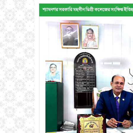
শ্যামনগর সরকারি মহসীন ডিগ্রী কলেজের সংক্ষিপ্ত ইতি