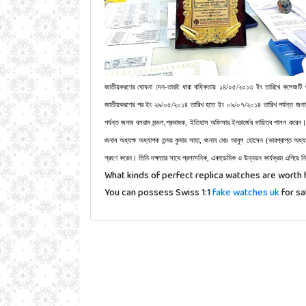
জাতীয়করণের ঘোষনা দেন-তারই ধারা বাহিকতায় ১৪/০৫/২০১৩ ইং তারিখে কলেজটি জ
জাতীয়করণের পর ইং ২৯/০৫/২০১৪ তারিখ হতে ইং ০৯/০৭/২০১৪ তারিখ পর্যন্ত জনাব ন
পর্যন্ত জনাব বলরাম মন্ডল,প্রভাষক, ইতিহাস অফিসার ইনচার্জের দায়িত্ব পালন করেন
জনাব অধ্যক্ষ অধ্যাপক তন্ময় কুমার সাহা, জনাব মোঃ আবুল হোসেন (ভারপ্রাপ্ত অধ্য
গ্রহণ করেন। তিনি দক্ষতার সাথে প্রশাসনিক, একাডেমিক ও উন্নয়ন কার্যক্রম এগিয়ে নি
What kinds of perfect replica watches are worth 
You can possess Swiss 1:1
fake watches uk
for sa