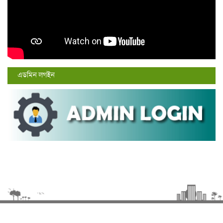
এডমিন লগইন