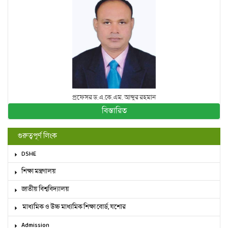
প্রফেসর ড.এ.কে.এম. আব্দুর রহমান
বিস্তারিত
গুরুত্বপূর্ণ লিংক
DSHE
শিক্ষা মন্ত্রণালয়
জাতীয় বিশ্ববিদ্যালয়
মাধ্যমিক ও উচ্চ মাধ্যমিক শিক্ষা বোর্ড, যশোর
Admission