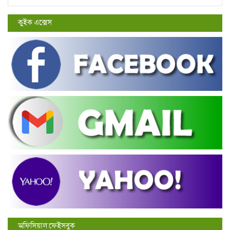
কুইক এক্সেস
অফিসিয়াল ফেইসবুক